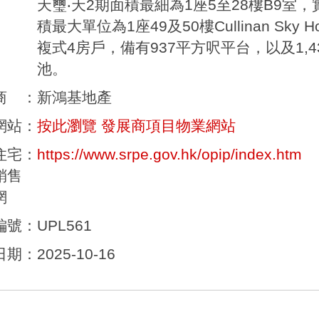
天璽‧天2期面積最細為1座5至28樓B9室
積最大單位為1座49及50樓Cullinan Sky
複式4房戶，備有937平方呎平台，以及1,
池。
商
：
新鴻基地產
網站
：
按此瀏覽 發展商項目物業網站
住宅
：
https://www.srpe.gov.hk/opip/index.htm
銷售
網
編號
：
UPL561
日期
：
2025-10-16