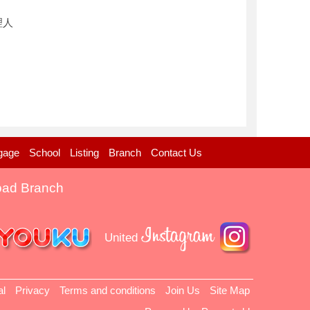
理人
gage
School
Listing
Branch
Contact Us
oad Branch
United
al
Privacy
Terms and conditions
Join Us
Site Map