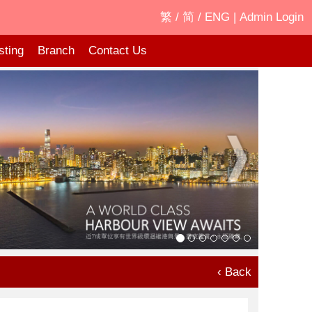
繁
/
简
/
ENG
|
Admin Login
sting
Branch
Contact Us
‹ Back