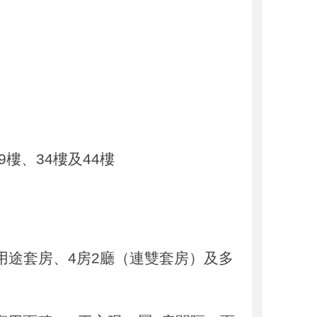
9樓、34樓及44樓
多用途套房、4房2廳（連雙套房）及多