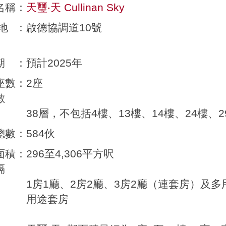
名稱
：
天璽‧天 Cullinan Sky
地
：
啟德協調道10號
期
：
預計2025年
座數
：
2座
數
38層，不包括4樓、13樓、14樓、24樓、2
總數
：
584伙
面積
：
296至4,306平方呎
隔
1房1廳、2房2廳、3房2廳（連套房）及
用途套房