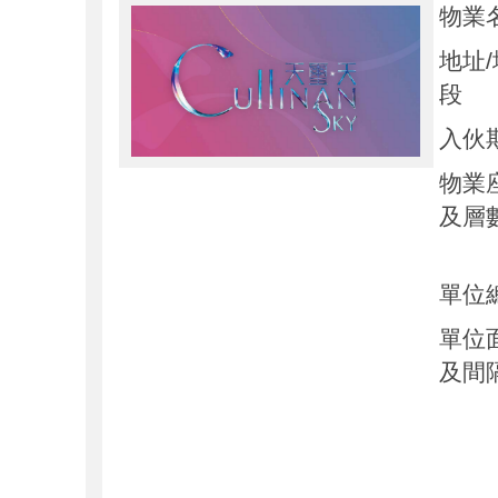
物業
地址/
段
入伙
物業
及層
單位
單位
及間