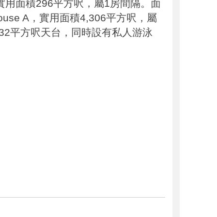
，實用面積296平方呎，屬1房間隔。面
 House A，實用面積4,306平方呎，屬
432平方呎天台，同時設有私人游泳