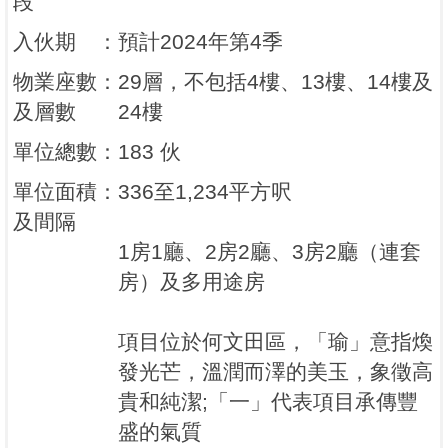
段
入伙期
：
預計2024年第4季
物業座數
：
29層，不包括4樓、13樓、14樓及
及層數
24樓
單位總數
：
183 伙
單位面積
：
336至1,234平方呎
及間隔
1房1廳、2房2廳、3房2廳（連套
房）及多用途房
項目位於何文田區，「瑜」意指煥
發光芒，溫潤而澤的美玉，象徵高
貴和純潔;「一」代表項目承傳豐
盛的氣質