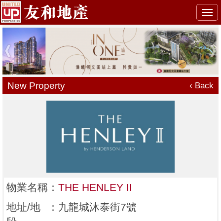
Togg
navi
New Property
‹ Back
物業名稱
：
THE HENLEY II
地址/地
：
九龍城沐泰街7號