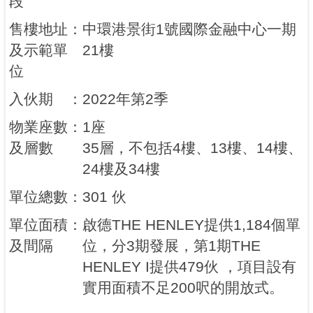
段
售樓地址
：
中環港景街1號國際金融中心一期
及示範單
21樓
位
入伙期
：
2022年第2季
物業座數
：
1座
及層數
35層，不包括4樓、13樓、14樓、
24樓及34樓
單位總數
：
301 伙
單位面積
：
啟德THE HENLEY提供1,184個單
及間隔
位，分3期發展，第1期THE
HENLEY I提供479伙 ，項目設有
實用面積不足200呎的開放式。