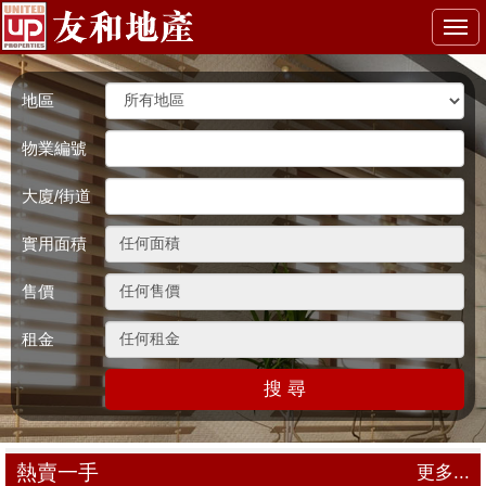
Togg
navi
地區
物業編號
大廈/街道
實用面積
售價
租金
搜 尋
熱賣一手
更多...