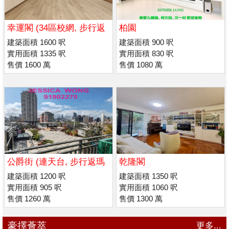
幸運閣 (34區校網, 步行返
柏園
喇沙/ 瑪利諾書院
建築面積 1600 呎
建築面積 900 呎
實用面積 1335 呎
實用面積 830 呎
售價 1600 萬
售價 1080 萬
公爵街 (連天台, 步行返瑪
乾隆閣
利諾/男 拔萃書院
建築面積 1200 呎
建築面積 1350 呎
實用面積 905 呎
實用面積 1060 呎
售價 1260 萬
售價 1300 萬
豪擇薈萃
更多...