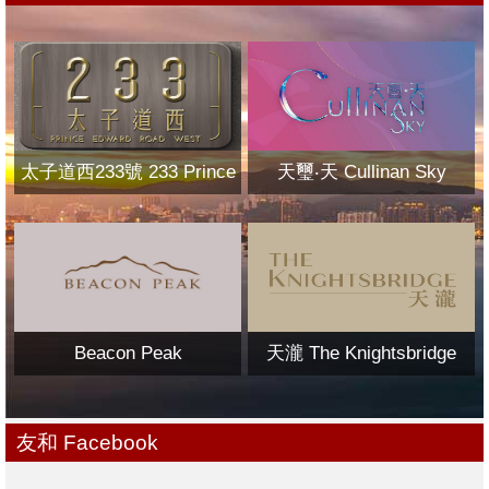
太子道西233號 233 Prince
天璽‧天 Cullinan Sky
Edward Road West
Beacon Peak
天瀧 The Knightsbridge
友和 Facebook