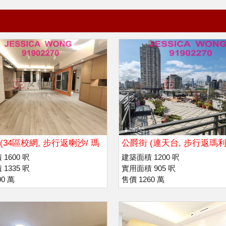
(34區校網, 步行返喇沙/ 瑪
公爵街 (連天台, 步行返瑪利
院
拔萃書院
1600 呎
建築面積 1200 呎
1335 呎
實用面積 905 呎
00 萬
售價 1260 萬