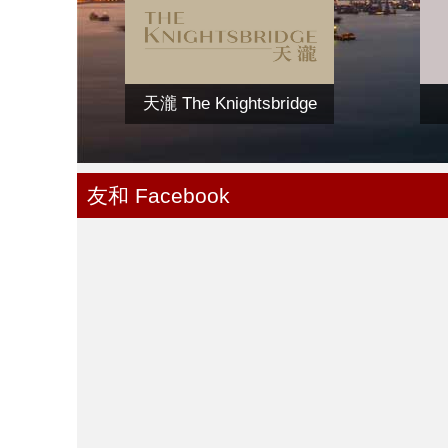
天瀧 The Knightsbridge
友和 Facebook