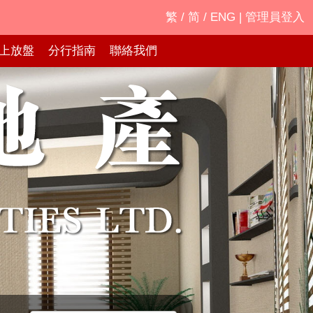
繁
/
简
/
ENG
|
管理員登入
上放盤
分行指南
聯絡我們