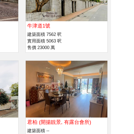
牛津道1號
建築面積 7562 呎
實用面積 5063 呎
售價 23000 萬
君柏 (開揚靚景, 有露台會所)
建築面積 --