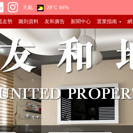
天氣:
29°C
84%
苑走勢
圖則資料
友和廣告
新聞中心
置業指南
網