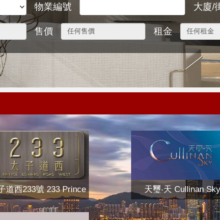
物業編號
大廈/
售價
租金
道西233號 233 Prince
天璽‧天 Cullinan Sk
Edward Road West