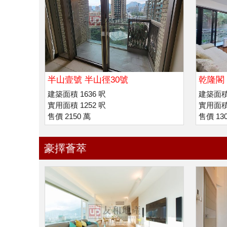
半山壹號 半山徑30號
乾隆閣
建築面積 1636 呎
建築面積 
實用面積 1252 呎
實用面積 
售價 2150 萬
售價 13
豪擇薈萃