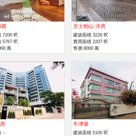
5號
京士柏山 洋房
7200 呎
建築面積 3226 呎
5767 呎
實用面積 2207 呎
00 萬
售價 8000 萬
洋房
牛津屋
--
建築面積 5100 呎