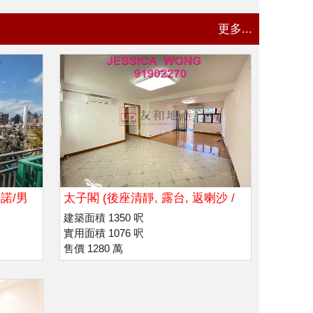
更多...
諾/男
太子閣 (後座清靜, 露台, 返喇沙 /
瑪利諾)
建築面積 1350 呎
實用面積 1076 呎
售價 1280 萬