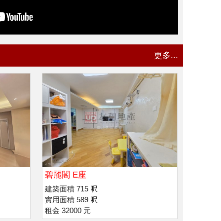
更多...
碧麗閣 E座
建築面積 715 呎
實用面積 589 呎
租金 32000 元