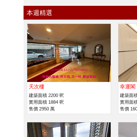
本週精選
天次樓
幸運閣 
利諾書
建築面積 2200 呎
建築面積 
實用面積 1884 呎
實用面積 
售價 2950 萬
售價 16