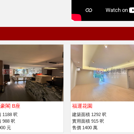
豪閣 B座
福運花園
1188 呎
建築面積 1292 呎
988 呎
實用面積 915 呎
00 元
售價 1400 萬