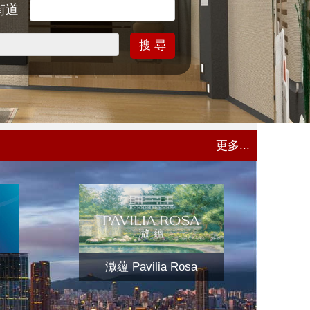
街道
搜 尋
更多...
y
滶蘊 Pavilia Rosa