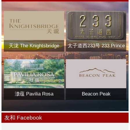
天泷 The Knightsbridge
太子道西233号 233 Prince
Edward Road West
滶蕴 Pavilia Rosa
Beacon Peak
友和 Facebook