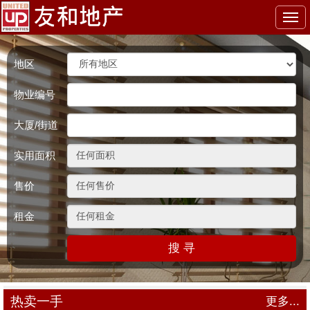
Togg
navi
地区
物业编号
大厦/街道
实用面积
售价
租金
搜 寻
热卖一手
更多...