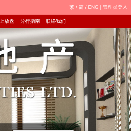
繁
/
简
/
ENG
|
管理员登入
上放盘
分行指南
联络我们