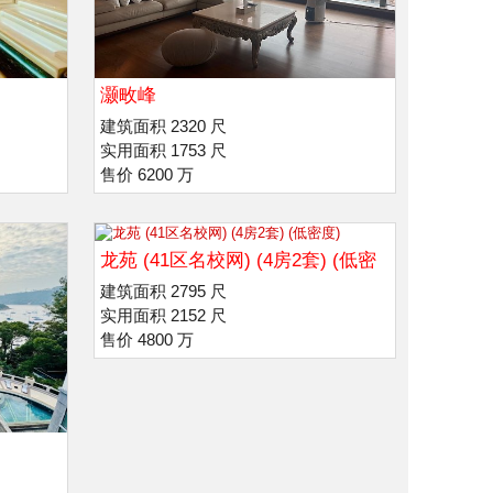
灏畋峰
建筑面积 2320 尺
实用面积 1753 尺
售价 6200 万
龙苑 (41区名校网) (4房2套) (低密
度)
建筑面积 2795 尺
实用面积 2152 尺
售价 4800 万