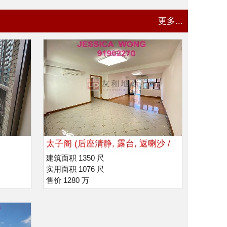
更多...
太子阁 (后座清静, 露台, 返喇沙 /
玛利诺)
建筑面积 1350 尺
实用面积 1076 尺
售价 1280 万