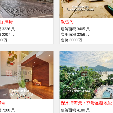
山 洋房
银峦阁
3226 尺
建筑面积 3405 尺
2207 尺
实用面积 3256 尺
00 万
售价 6000 万
5号
深水湾海景 • 尊贵显赫地段
7200 尺
建筑面积 4180 尺