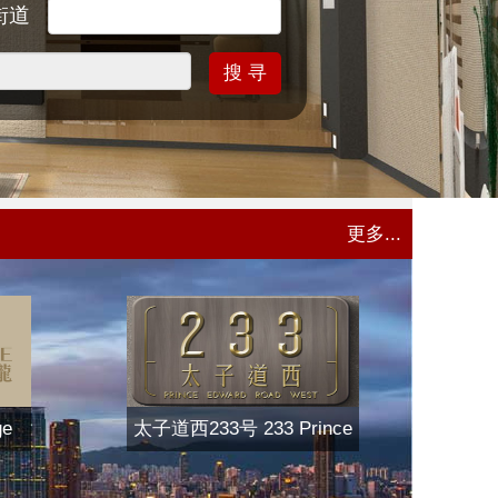
街道
搜 寻
更多...
ge
太子道西233号 233 Prince
Edward Road West