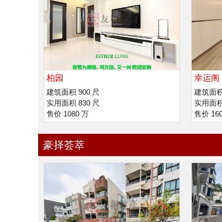
柏园
幸运阁 
利诺书
建筑面积 900 尺
建筑面积 
实用面积 830 尺
实用面积 
售价 1080 万
售价 16
豪择荟萃