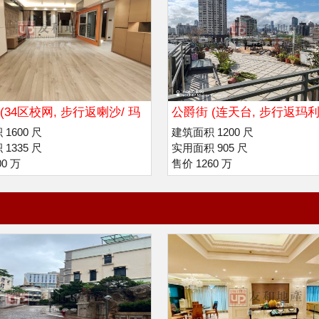
(34区校网, 步行返喇沙/ 玛
公爵街 (连天台, 步行返玛利
院
拔萃书院
1600 尺
建筑面积 1200 尺
1335 尺
实用面积 905 尺
00 万
售价 1260 万