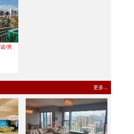
诺/男
更多...