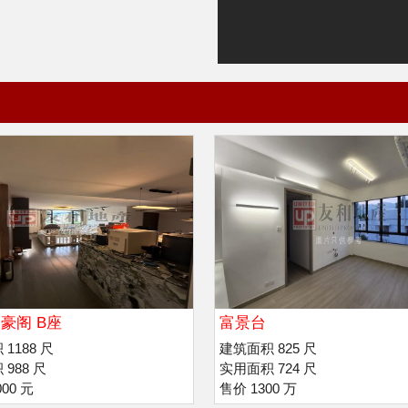
豪阁 B座
富景台
1188 尺
建筑面积 825 尺
988 尺
实用面积 724 尺
00 元
售价 1300 万