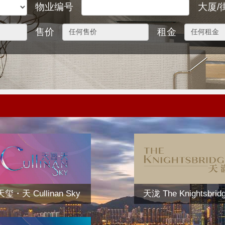
物业编号
大厦/
售价
租金
天玺・天 Cullinan Sky
天泷 The Knightsbrid