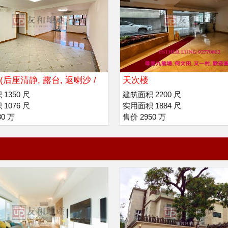
(后座清静, 露台, 返喇沙 /
天次楼
)
1350 尺
建筑面积 2200 尺
1076 尺
实用面积 1884 尺
80 万
售价 2950 万