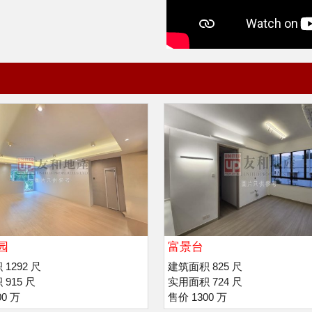
园
富景台
1292 尺
建筑面积 825 尺
915 尺
实用面积 724 尺
00 万
售价 1300 万