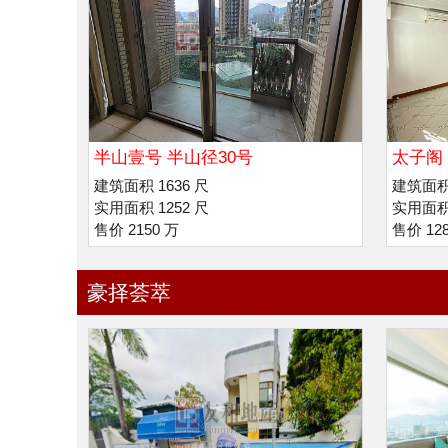
半山壹号 半山径30号
太子阁 
玛利诺
建筑面积 1636 尺
建筑面积 
实用面积 1252 尺
实用面积 
售价 2150 万
售价 12
豪择荟萃