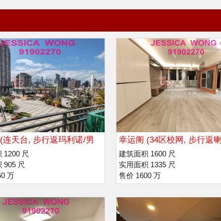
(连天台, 步行返玛利诺/男
幸运阁 (34区校网, 步行返喇
院
利诺书院
1200 尺
建筑面积 1600 尺
905 尺
实用面积 1335 尺
60 万
售价 1600 万