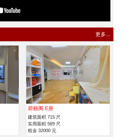
更多...
碧丽阁 E座
建筑面积 715 尺
实用面积 589 尺
租金 32000 元