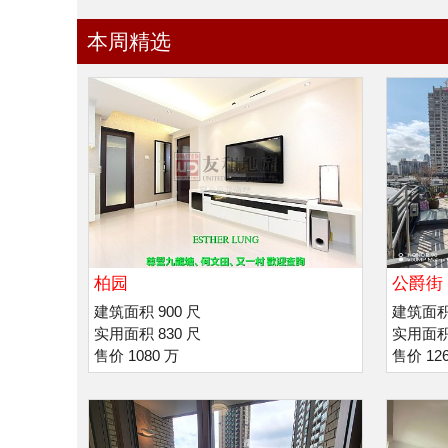
本周精选
柏园
公爵街 
拔萃书
建筑面积 900 尺
建筑面积 
实用面积 830 尺
实用面积 
售价 1080 万
售价 12