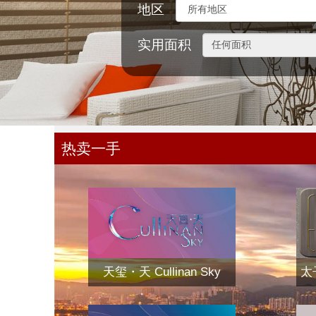
地区
实用面积
热卖一手
天玺・天 Cullinan Sky
太子