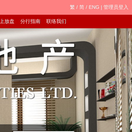
繁
/
简
/
ENG
|
管理员登入
上放盘
分行指南
联络我们