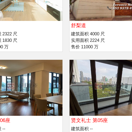
舒梨道
2322 尺
建筑面积 4000 尺
1830 尺
实用面积 2224 尺
00 万
售价 11000 万
06座
贤文礼士 第05座
--
建筑面积 --