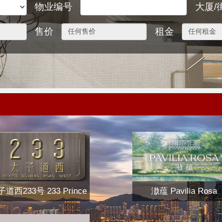
物业编号
大厦/
售价
租金
道西233号 233 Prince
滶蕴 Pavilia Rosa
Edward Road West