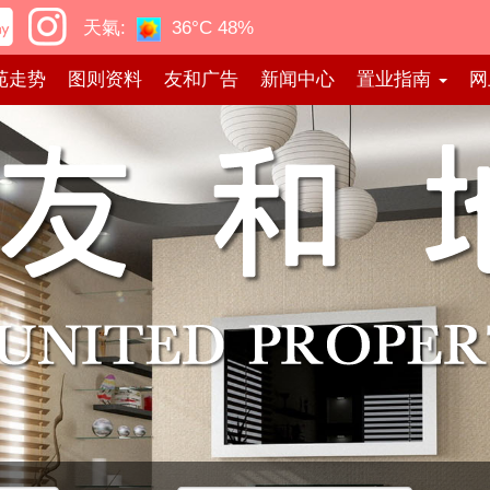
天氣:
36°C
48%
苑走势
图则资料
友和广告
新闻中心
置业指南
网