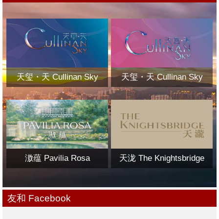
天玺・天 Cullinan Sky
天玺・天 Cullinan Sky
滶蕴 Pavilia Rosa
天泷 The Knightsbridge
友和 Facebook