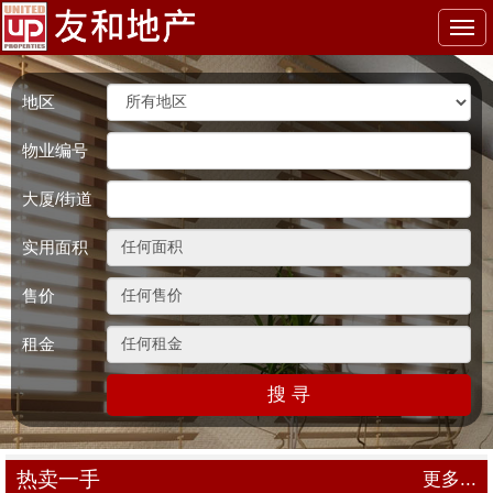
Togg
navi
地区
物业编号
大厦/街道
实用面积
售价
租金
搜 寻
热卖一手
更多...