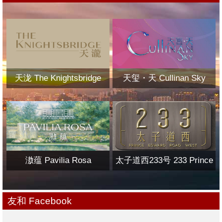
天泷 The Knightsbridge
天玺・天 Cullinan Sky
滶蕴 Pavilia Rosa
太子道西233号 233 Prince
Edward Road West
友和 Facebook