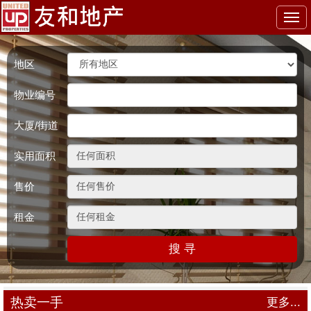
Togg
navi
地区
物业编号
大厦/街道
实用面积
售价
租金
搜 寻
热卖一手
更多...