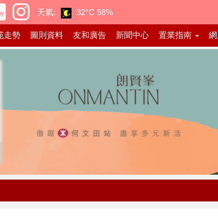
天氣:
32°C
58%
苑走勢
圖則資料
友和廣告
新聞中心
置業指南
網