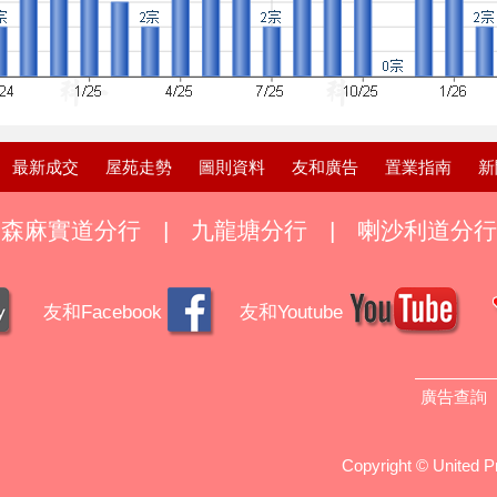
最新成交
屋苑走勢
圖則資料
友和廣告
置業指南
新
森麻實道分行
|
九龍塘分行
|
喇沙利道分行
友和Facebook
友和Youtube
廣告查詢
Copyright © United 