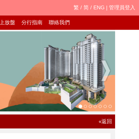
繁
/
简
/
ENG
|
管理員登入
上放盤
分行指南
聯絡我們
«返回