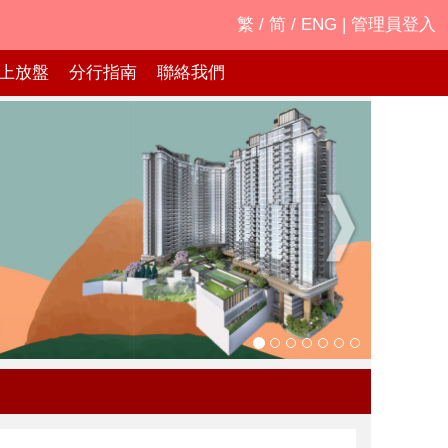
繁
/
简
/
ENG
|
管理員登入
上放盤
分行指南
聯絡我們