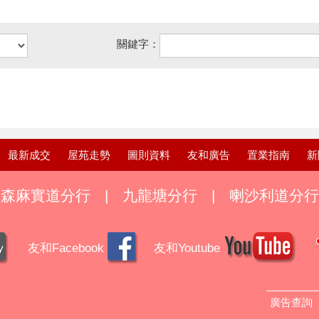
關鍵字：
最新成交
屋苑走勢
圖則資料
友和廣告
置業指南
新
森麻實道分行
|
九龍塘分行
|
喇沙利道分行
友和Facebook
友和Youtube
廣告查詢