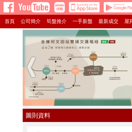
首頁
公司簡介
筍盤推介
一手新盤
最新成交
屋
圖則資料