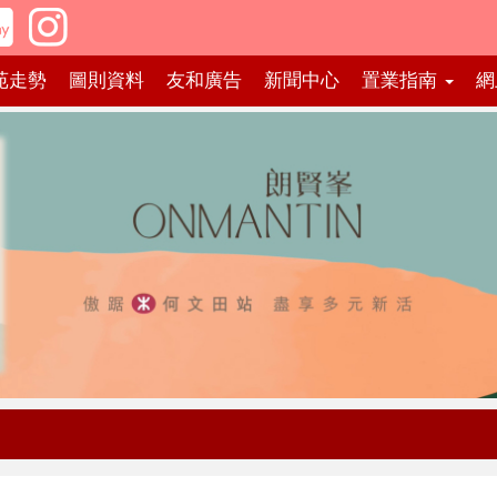
苑走勢
圖則資料
友和廣告
新聞中心
置業指南
網