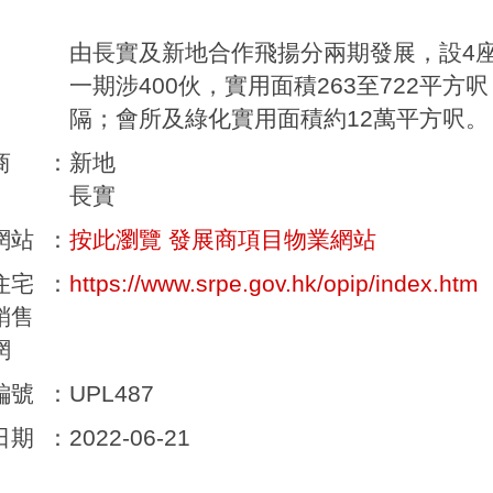
由長實及新地合作飛揚分兩期發展，設4座
一期涉400伙，實用面積263至722平
隔；會所及綠化實用面積約12萬平方呎。
商
：
新地
長實
網站
：
按此瀏覽 發展商項目物業網站
住宅
：
https://www.srpe.gov.hk/opip/index.htm
銷售
網
編號
：
UPL487
日期
：
2022-06-21