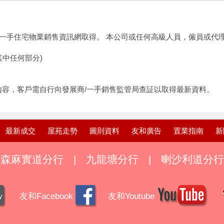
一手住宅物業銷售資訊網取得。 本公司或任何高級人員，僱員或代
其中任何部分)
新內容，客戶需自行向發展商/一手銷售監管局查証以取得最新資料。
最新成交
屋苑走勢
圖則資料
友和廣告
置業指南
新
森麻實道分行
|
九龍塘分行
|
喇沙利道分行
友和Facebook
友和Youtube