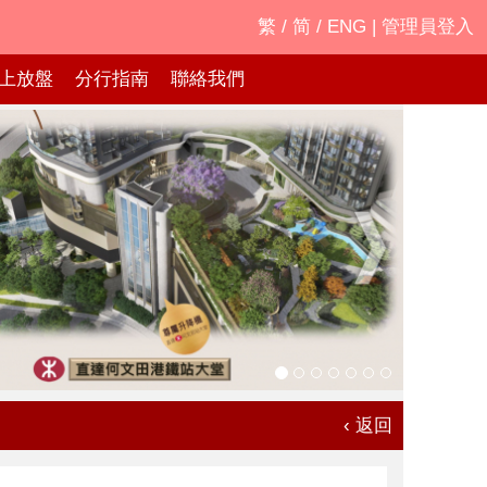
繁
/
简
/
ENG
|
管理員登入
上放盤
分行指南
聯絡我們
‹ 返回