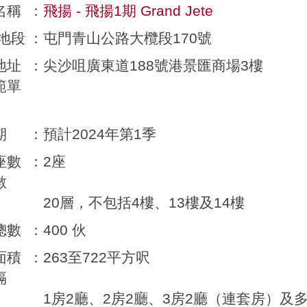
名稱
：
飛揚 - 飛揚1期 Grand Jete
/地段
：
屯門青山公路大欖段170號
地址
：
尖沙咀廣東道188號港景匯商場3樓
範單
期
：
預計2024年第1季
座數
：
2座
數
20層，不包括4樓、13樓及14樓
總數
：
400 伙
面積
：
263至722平方呎
隔
1房2廳、2房2廳、3房2廳（連套房）及