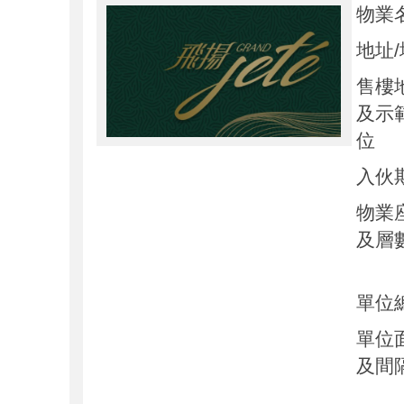
物業
地址
售樓
及示
位
入伙
物業
及層
單位
單位
及間