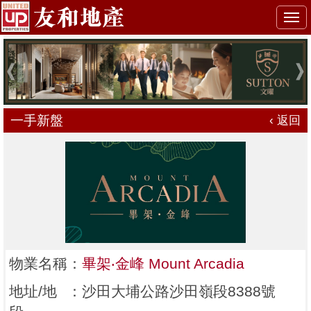
Togg
navi
一手新盤
‹ 返回
物業名稱
：
畢架‧金峰 Mount Arcadia
地址/地
：
沙田大埔公路沙田嶺段8388號