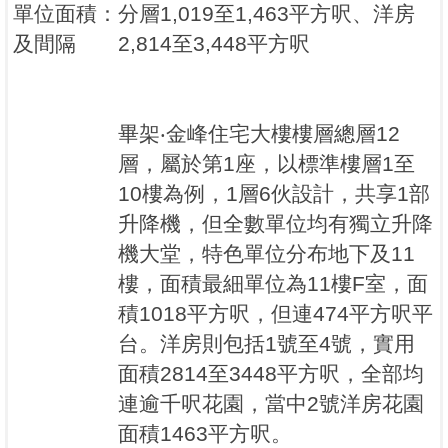
單位面積
：
分層1,019至1,463平方呎、洋房
及間隔
2,814至3,448平方呎
畢架‧金峰住宅大樓樓層總層12
層，屬於第1座，以標準樓層1至
10樓為例，1層6伙設計，共享1部
升降機，但全數單位均有獨立升降
機大堂，特色單位分布地下及11
樓，面積最細單位為11樓F室，面
積1018平方呎，但連474平方呎平
台。洋房則包括1號至4號，實用
面積2814至3448平方呎，全部均
連逾千呎花園，當中2號洋房花園
面積1463平方呎。