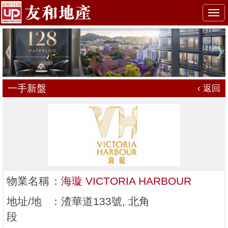
Togg
navi
一手新盤
‹ 返回
物業名稱
：
海璇 VICTORIA HARBOUR
地址/地
：
渣華道133號, 北角
段