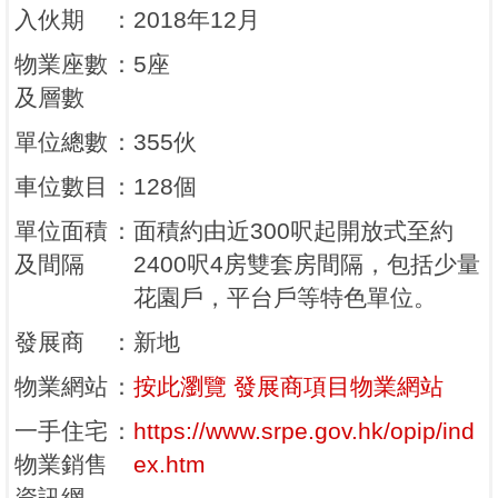
入伙期
：
2018年12月
物業座數
：
5座
及層數
單位總數
：
355伙
車位數目
：
128個
單位面積
：
面積約由近300呎起開放式至約
及間隔
2400呎4房雙套房間隔，包括少量
花園戶，平台戶等特色單位。
發展商
：
新地
物業網站
：
按此瀏覽 發展商項目物業網站
一手住宅
：
https://www.srpe.gov.hk/opip/ind
物業銷售
ex.htm
資訊網