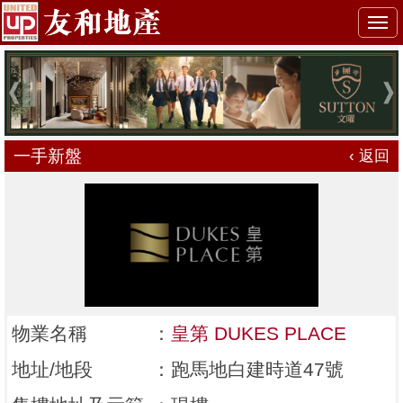
Togg
navi
一手新盤
‹ 返回
物業名稱
：
皇第 DUKES PLACE
地址/地段
：
跑馬地白建時道47號