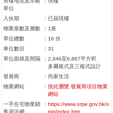
售樓地址及示範
：
現樓
單位
入伙期
：
已屆現樓
物業座數及層數
：
1座
單位總數
：
16 伙
車位數目
：
31
單位面積及間隔
：
2,846至6,867平方呎
多屬複式及三複式設計
發展商
：
尚家生活
物業網站
：
按此瀏覽 發展商項目物業
網站
一手住宅物業銷
：
https://www.srpe.gov.hk/o
售資訊網
pip/index.htm