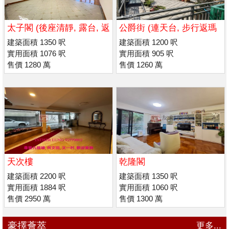
太子閣 (後座清靜, 露台, 返
公爵街 (連天台, 步行返瑪
喇沙 / 瑪利諾)
利諾/男 拔萃書院
建築面積 1350 呎
建築面積 1200 呎
實用面積 1076 呎
實用面積 905 呎
售價 1280 萬
售價 1260 萬
天次樓
乾隆閣
建築面積 2200 呎
建築面積 1350 呎
實用面積 1884 呎
實用面積 1060 呎
售價 2950 萬
售價 1300 萬
豪擇薈萃
更多...