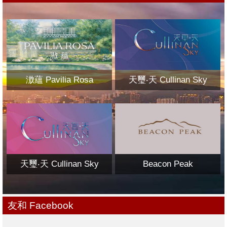
滶蘊 Pavilia Rosa
天璽‧天 Cullinan Sky
天璽‧天 Cullinan Sky
Beacon Peak
友和 Facebook