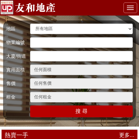
Togg
navi
地區
物業編號
大廈/街道
實用面積
售價
租金
搜 尋
熱賣一手
更多...