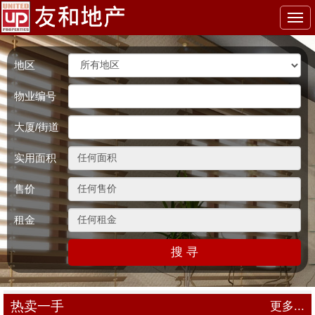
Togg
navi
地区
物业编号
大厦/街道
实用面积
售价
租金
搜 寻
热卖一手
更多...